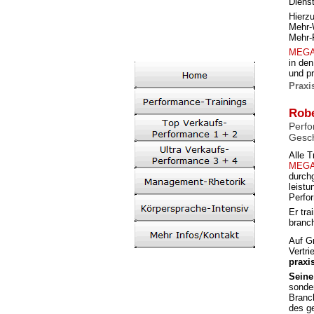
Diens
Hierz
Mehr-
Mehr-
MEGA
in de
und p
Praxi
Robe
Perfo
Gesc
Alle 
MEGA-
durchg
leist
Perfor
Er tra
branch
Auf Gr
Vertri
praxi
Seine
sonde
Branch
des g