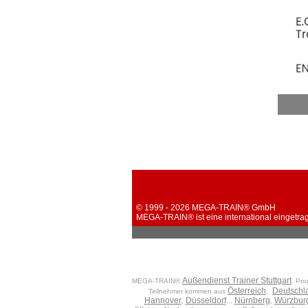
© 1999 - 2026 MEGA-TRAIN® GmbH
MEGA-TRAIN® ist eine international eingetra
Außendienst Trainer Stuttgart
MEGA-TRAIN®
. Pro
Österreich
Deutschl
Teilnehmer kommen aus
,
Hannover
Düsseldorf
Nürnberg
Würzbur
,
...
,