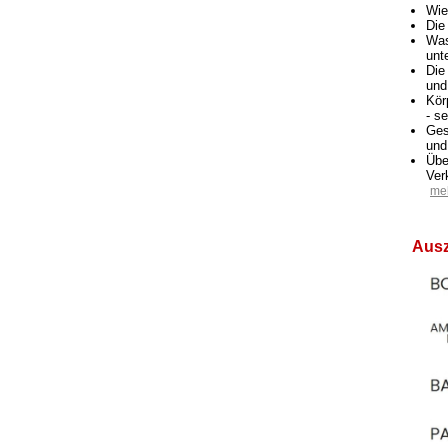
Wie
Die
Was
unt
Die
und
Kör
- s
Ges
und
Übe
Ver
meh
Aus