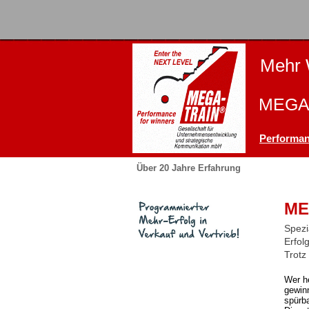
Mehr 
MEGA-
Performan
Über 20 Jahre Erfahrung
ME
Spezi
Erfol
Trotz
Wer h
gewinn
spürb