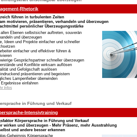
agement-Rhetorik
greich führen in turbulenten Zeiten
am motivieren, präsentieren, verhandeln und überzeugen
achtmittel persönlicher Überzeugungsstärke
 allen Ebenen selbstsicher auftreten, souverän
handeln und überzeugen
le, Ideen und Projekte einfacher und schneller
chsetzen
arbeiter einfacher und effektiver führen &
ivieren
wierige Gesprächspartner schneller überzeugen
erstände und Konflikte wirksam auflösen
alität und Gefolgschaft auslösen
indruckend präsentieren und begeistern
liches Lampenfieber überwinden
 Ergebnisse einfahren
r Infos
ersprache in Führung und Verkauf
ersprache-Intensivtraining
gsfaktor Körpersprache in Führung und Verkauf
er wirken und überzeugen - Mehr Präsenz, mehr Ausstrahlung
selbst und andere besser erkennen
olgs-Geheimnis Körpersprache