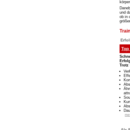
körpe
Daneb
und da
ob in
größe
Trai
Erfo
Top
Schne
Erfol
Trotz
Ver
Eff
Kon
Abs
Ähn
att
Sou
Kun
Abs
Dau
meh
Als 