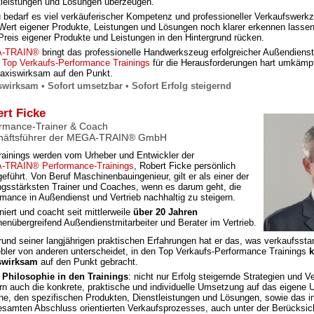
tleistungen und Lösungen überzeugen.
u bedarf es viel verkäuferischer Kompetenz und professioneller Verkaufswerk
Wert eigener Produkte, Leistungen und Lösungen noch klarer erkennen lassen
Preis eigener Produkte und Leistungen in den Hintergrund rücken.
-TRAIN®
bringt das professionelle Handwerkszeug erfolgreicher Außendienstl
n
Top Verkaufs-Performance Trainings
für die Herausforderungen hart umkämpf
raxiswirksam auf den Punkt.
swirksam • Sofort umsetzbar • Sofort Erfolg steigernd
rt Ficke
rmance-Trainer & Coach
häftsführer der MEGA-TRAIN® GmbH
Trainings werden vom Urheber und Entwickler der
TRAIN® Performance-Trainings
, Robert Ficke persönlich
eführt. Von Beruf Maschinenbauingenieur, gilt er als einer der
ungsstärksten Trainer und Coaches, wenn es darum geht, die
mance in Außendienst und Vertrieb nachhaltig zu steigern.
iniert und coacht seit mittlerweile
über 20 Jahren
enübergreifend Außendienstmitarbeiter und Berater im Vertrieb.
und seiner langjährigen praktischen Erfahrungen hat er das, was verkaufssta
ebler von anderen unterscheidet, in den Top Verkaufs-Performance Trainings
k
swirksam
auf den Punkt gebracht.
Philosophie in den Trainings
: nicht nur Erfolg steigernde Strategien und 
rn auch die konkrete, praktische und individuelle Umsetzung auf das eigene
e, den spezifischen Produkten, Dienstleistungen und Lösungen, sowie das ind
esamten Abschluss orientierten Verkaufsprozesses, auch unter der Berücksic