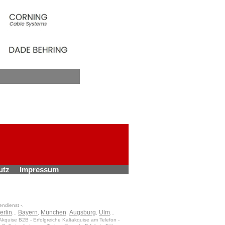
utz
Impressum
endienst -.
erlin
Bayern
München
Augsburg
Ulm
...
,
,
,
...
Akquise B2B - Erfolgreiche Kaltakquise am Telefon -