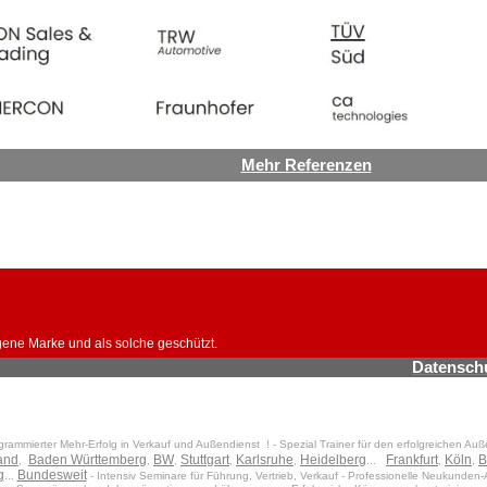
Mehr Referenzen
gene Marke und als solche geschützt.
Datensch
grammierter Mehr-Erfolg in Verkauf und Außendienst ! - Spezial Trainer für den erfolgreichen Auß
and
Baden Württemberg
BW
Stuttgart
Karlsruhe
Heidelberg
Frankfurt
Köln
B
,
,
,
,
,
...
,
,
g
Bundesweit
...
- Intensiv Seminare für Führung, Vertrieb, Verkauf - Professionelle Neukunden-