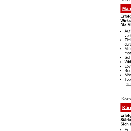
Man
Erfol
Wirks
Die M
Auf
ver
Zie
dur
Mit
mot
Sch
Wid
Loy
Bee
Mög
Top
meh
Körp
Körp
Erfol
Stärk
Sich 
Erf