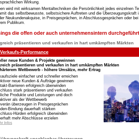
rsprachlichen Wirkung.
en wird mit wirksamen Mentaltechniken die Persönlichkeit jedes einzelnen Te
mit das selbstbewusste, selbstsichere Auftreten und die Überzeugungskraft i
 der Neukundenakquise, in Preisgesprächen, in Abschlussgesprächen oder bei
rem Publikum.
nings die offen oder auch unternehmensintern durchgeführ
lgreich präsentieren und verkaufen in hart umkämpften Märkten
 Verkaufs-Performance
ller neue Kunden & Projekte gewinnen
greich präsentieren und verkaufen in hart umkämpften Märkten
 härterem Wettbewerb - höhere Umsätze, mehr Ertrag
kaufsziele einfacher und schneller erreichen
ektiver neue Kunden & Aufträge gewinnen
takt-Barrieren erfolgreich überwinden
chluss stark präsentieren und verkaufen
liche Produkte und Leistungen und doch
raktiver als der Wettbewerb
verän überzeugen in Preisgesprächen
den-Bindung dauerhaft stärken
chluss-Hürden erfolgreich überwinden
erhaft mehr Abschlüsse erzielen
r Infos
Führungskraft unschlagbar überzeugen