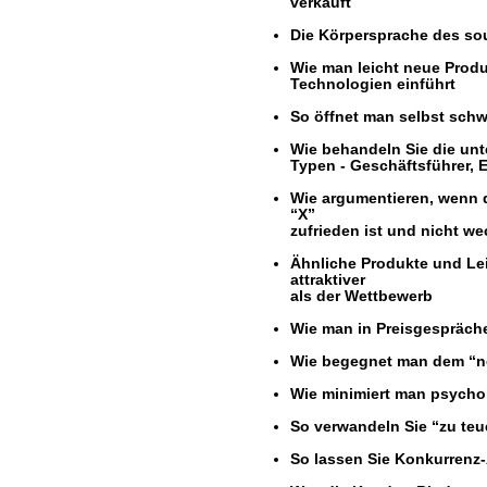
verkauft
-
Die Körpersprache des sou
-
Wie man leicht neue Produ
Technologien einführt
-
So öffnet man selbst sch
-
Wie behandeln Sie die unt
Typen - Geschäftsführer, Ei
-
Wie argumentieren, wenn d
“X”
zufrieden ist und nicht we
-
Ähnliche Produkte und L
attraktiver
als der Wettbewerb
-
Wie man in Preisgespräch
-
Wie begegnet man dem “no
-
Wie minimiert man psycho
-
m entschärft
So verwandeln Sie “zu teu
-
So lassen Sie Konkurrenz-
-
-