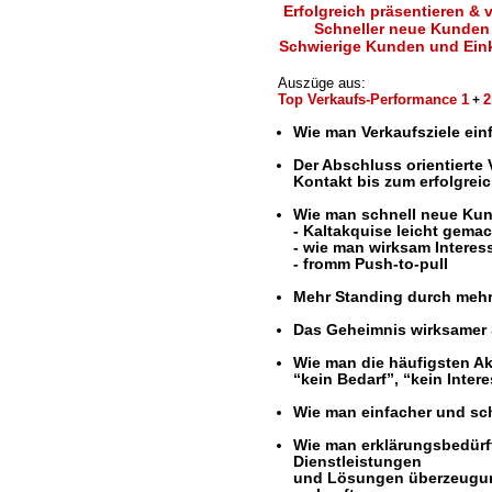
Erfolgreich präsentieren & 
Schneller neue Kunden
Schwierige Kunden und Ein
Auszüge aus:
Top Verkaufs-Performance 1
2
+
Wie man Verkaufsziele einf
-
Der Abschluss orientierte
Kontakt bis zum erfolgrei
-
Wie man schnell neue Ku
- Kaltakquise leicht gemac
- wie man wirksam Interes
- fromm Push-to-pull
-
Mehr Standing durch mehr
-
Das Geheimnis wirksamer 
-
Wie man die häufigsten Ak
“kein Bedarf”, “kein Inter
-
Wie man einfacher und sc
-
Wie man erklärungsbedürf
Dienstleistungen
und Lösungen überzeugun