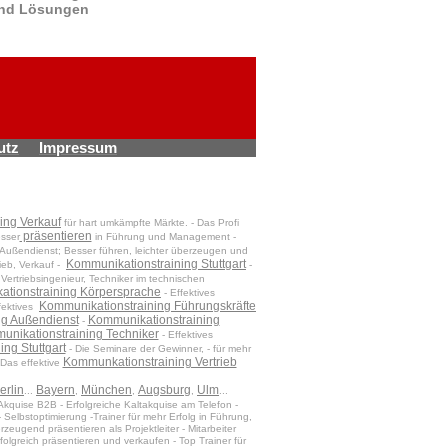
nd Lösungen
utz
Impressum
ing Verkauf
für hart umkämpfte Märkte. - Das Profi
präsentieren
esser
in Führung und Management -
 Außendienst; Besser führen, leichter überzeugen und
Kommunikationstraining Stuttgart
ieb, Verkauf -
-
, Vertriebsingenieur, Techniker im technischen
tionstraining Körpersprache
- Effektives
Kommunikationstraining Führungskräfte
fektives
ng Außendienst
Kommunikationstraining
-
nikationstraining Techniker
- Effektives
ng Stuttgart
- Die Seminare der Gewinner, - für mehr
Kommunkationstraining Vertrieb
Das effektive
erlin
Bayern
München
Augsburg
Ulm
...
,
,
,
...
Akquise B2B - Erfolgreiche Kaltakquise am Telefon -
Selbstoptimierung -Trainer für mehr Erfolg in Führung,
eugend präsentieren als Projektleiter - Mitarbeiter
rfolgreich präsentieren und verkaufen - Top Trainer für