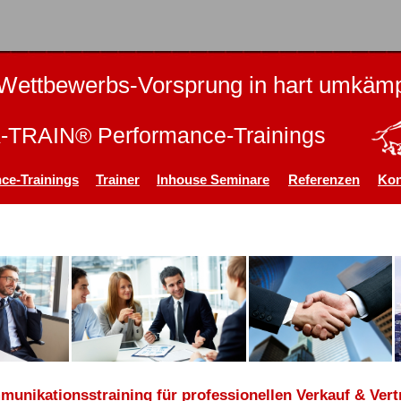
Wettbewerbs-Vorsprung in hart umkämp
TRAIN® Performance-Trainings
ce-Trainings
Trainer
Inhouse Seminare
Referenzen
Kon
unikationsstraining für professionellen Verkauf & Vert