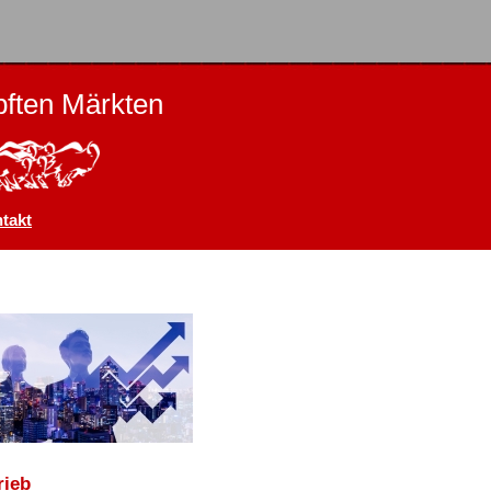
ften Märkten
takt
rieb