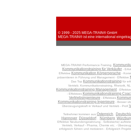
© 1999 - 2025 MEGA-TRAIN® GmbH
MEGA-TRAIN® ist eine international eingetra
Kommunikat
MEGA-TRAIN® Performance-Training.
Kommunikationstraining für Verkäufer
- Erfo
Kommunikation Körpersprache
Effektive
- Kommu
präsentieren in Führung und Management - Effektive
Kommunikationstraining
Das Top
für erf
Vertrieb; Kommunikationstraining, Rhetorik, 
Kommunikationstraining Management
- Effektiv
Kommunikationstraining Coac
- Effektives
Vertriebsingenieure
Kommunik
- Effektives
Kommunikationstraining Ingenieure
- Besser üb
V
Überzeugungskraft in Verkauf und Vertrieb - Profi
Österreich
Deutschl
Teilnehmer kommen aus
,
Hannover
Düsseldorf
Nürnberg
Würzbur
,
...
,
Effektive Neukundengewinnung - Selbstsicher auftreten
Vertrieb, Verkauf - Pharma, Chemie etc. - Überzeug
erfolgreich führen und motivieren - Erfolgreich Projekt