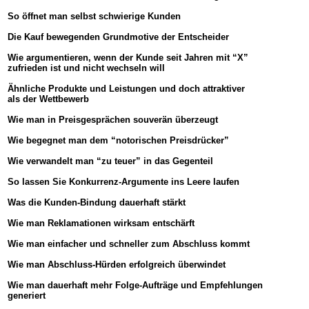
-
So öffnet man selbst schwierige Kunden
-
Die Kauf bewegenden Grundmotive der Entscheider
-
Wie argumentieren, wenn der Kunde seit Jahren mit “X”
zufrieden ist und nicht wechseln will
-
Ähnliche Produkte und Leistungen und doch attraktiver
als der Wettbewerb
-
Wie man in Preisgesprächen souverän überzeugt
-
Wie begegnet man dem “notorischen Preisdrücker”
-
m entschärft
Wie verwandelt man “zu teuer” in das Gegenteil
-
So lassen Sie Konkurrenz-Argumente ins Leere laufen
-
-
Was die Kunden-Bindung dauerhaft stärkt
1
Wie man Reklamationen wirksam entschärft
1
Wie man einfacher und schneller zum Abschluss kommt
-
Wie man Abschluss-Hürden erfolgreich überwindet
1
Wie man dauerhaft mehr Folge-Aufträge und Empfehlungen
generiert