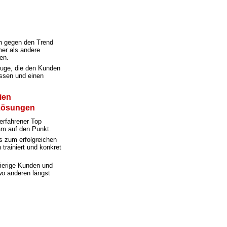
h gegen den Trend
er als andere
en.
euge, die den Kunden
assen
und einen
ien
 Lösungen
 erfahrener Top
am
auf den Punkt.
s zum erfolgreichen
trainiert und konkret
wierige Kunden und
o anderen längst