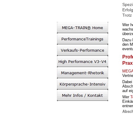
Spezi
Erfol
Trotz
Wer
h
wachs
überz
Dazu 
den M
eventu
Prof
Prax
MEGA
Vertri
Dabei
Abschl
auf e
Wer
T
Einkäu
entner
Absch