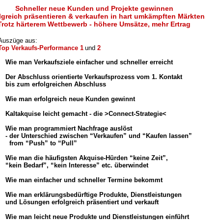
Schneller neue Kunden und Projekte gewinnen
lgreich präsentieren & verkaufen in hart umkämpften Märkten
Trotz härterem Wettbewerb - höhere Umsätze, mehr Ertrag
Auszüge aus:
Top Verkaufs-Performance 1
und
2
Wie man Verkaufsziele einfacher und schneller erreicht
-
Der Abschluss orientierte Verkaufsprozess vom 1. Kontakt
bis zum erfolgreichen Abschluss
-
Wie man erfolgreich neue Kunden gewinnt
-
Kaltakquise leicht gemacht - die >Connect-Strategie<
-
Wie man programmiert Nachfrage auslöst
- der Unterschied zwischen “Verkaufen” und “Kaufen lassen”
from “Push” to “Pull”
-
Wie man die häufigsten Akquise-Hürden “keine Zeit”,
“kein Bedarf”, “kein Interesse” etc. überwindet
-
Wie man einfacher und schneller Termine bekommt
-
-
Wie man erklärungsbedürftige Produkte, Dienstleistungen
und Lösungen erfolgreich präsentiert und verkauft
-
Wie man leicht neue Produkte und Dienstleistungen einführt