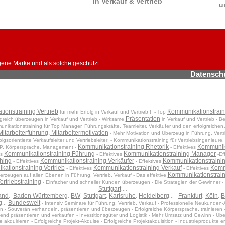
in Verkauf & Vertrieb
u
gene Marke und als solche geschützt.
Datensch
ionstraining Vertrieb
Kommunikationstrain
für mehr Erfolg in Verkauf und Vertrieb ! - Top
Präsentation
lgreich überzeugen in Verkauf und Vertrieb - Wirksame
in Verkauf und Vertrieb - B
nikationstraining für Top Manager, Führungskräfte, Teamleiter, Verkäufer und den erfolgreichen
Mitarbeiterführung, Mitarbeitermotivation
- Mehr Motivation und Überzeug in Führung, Vertr
olgsorientierte Verkaufsleiter und Vertriebsleiter; - Kommunikationstraining für Vertriebsingenieure
Kommunikationstraining Rhetorik
Kommunika
NLP, Körpersprache, Management -
- Effektives
Kommunikationstraining Führung
Kommunikationstraining Manager
es
- Effektives
-Ef
hing
Kommunikationstraining Verkäufer
Kommunikationstraini
- Effektives
- Effektives
ationstraining Vertrieb
Kommunikationstraining Verkauf
Kommu
- Effektives
- Effektives
Kommunikationstraini
erzeugen auf allen Ebenen in Führung, Vertrieb, Verkauf - Das effektive
ertriebstraining
- Einfacher und schneller Kunden überzeugen - Die Strategien der Gewinner - 
Stuttgart
...
and
Baden Württemberg
BW
Stuttgart
Karlsruhe
Heidelberg
Frankfurt
Köln
B
,
,
,
,
,
...
,
,
g
Bundesweit
...
- Intensiv Seminare für Führung, Vertrieb, Verkauf - Professionelle Neukunden-
 - Souverän verhandeln, präsentieren und überzeugen - Erfolgreiche Körpersprache, trainieren - 
end präsentieren und verkaufen - Investitionsgüter und Logistik - Mehr Umsatz und Gewinn - Überz
e akquirieren - Erfolgreiche Projekt-Akquise - Erfolgreiche Projektakquisition - Industrieprodukte e